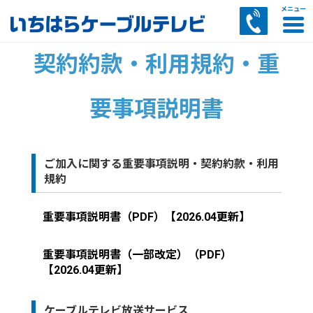
契約約款・利用規約・重
CATVサービス
インターネット
電話サービス
その他サービス
お客様サポート
あいチャンスマートTVのご案内
あいチャンテレビひかりサービス案内
多チャンネルパックサービス
コミュニティチャンネル
セットトップボックス（STB）のご案内
料金のご案内
番組ナビ・電子番組表
あいチャンネットひかりご案内・料金
CATVインターネットご案内・料金
あいチャンワイヤレスご案内・料金
ケーブルプラス電話
ひかりdeトークS
ひかりdeトークF
AI防犯カメラサービス
マイページ
スマートWi-Fiサービス
リモートサポートサービス案内
訪問サポートサービス案内
セキュリティZサービス案内
トビラフォンサービス案内
あいチャンモバイル by LIBMOサービス案内
LIBMOサービス案内
SkyLink SPOTサービス案内
要事項説明書
ご加入に関する重要事項説明・契約約款・利用
規約
重要事項説明書（PDF）【2026.04更新】
重要事項説明書（一部改定）（PDF）
【2026.04更新】
ケーブルテレビ放送サービス