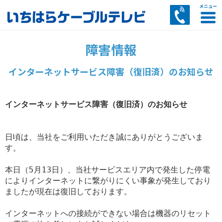
CATVサービス
インターネット
電話サービス
その他サービス
お客様サポート
障害情報
あいチャンスマートTVのご案内
あいチャンテレビひかりサービス案内
多チャンネルパックサービス
コミュニティチャンネル
セットトップボックス（STB）のご案内
料金のご案内
番組ナビ・電子番組表
あいチャンネットひかりご案内・料金
CATVインターネットご案内・料金
あいチャンワイヤレスご案内・料金
ケーブルプラス電話
ひかりdeトークS
ひかりdeトークF
AI防犯カメラサービス
マイページ
スマートWi-Fiサービス
リモートサポートサービス案内
訪問サポートサービス案内
セキュリティZサービス案内
トビラフォンサービス案内
あいチャンモバイル by LIBMOサービス案内
LIBMOサービス案内
SkyLink SPOTサービス案内
インターネットサービス障害（復旧済）のお知らせ
インターネットサービス障害（復旧済）のお知らせ
日頃は、当社をご利用いただき誠にありがとうございま
す。

本日（5月13日）、当社サービスエリア内で発生した停電
によりインターネットに繋がりにくい事象が発生しており
ましたが現在は復旧しております。

インターネットへの接続ができない場合は機器のリセット