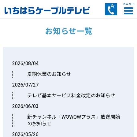
CATVサービス
インターネット
電話サービス
その他サービス
お客様サポート
お知らせ一覧
あいチャンスマートTVのご案内
あいチャンテレビひかりサービス案内
多チャンネルパックサービス
コミュニティチャンネル
セットトップボックス（STB）のご案内
料金のご案内
番組ナビ・電子番組表
あいチャンネットひかりご案内・料金
CATVインターネットご案内・料金
あいチャンワイヤレスご案内・料金
ケーブルプラス電話
ひかりdeトークS
ひかりdeトークF
AI防犯カメラサービス
マイページ
スマートWi-Fiサービス
リモートサポートサービス案内
訪問サポートサービス案内
セキュリティZサービス案内
トビラフォンサービス案内
あいチャンモバイル by LIBMOサービス案内
LIBMOサービス案内
SkyLink SPOTサービス案内
2026/08/04
夏期休業のお知らせ
2026/07/27
テレビ基本サービス料金改定のお知らせ
2026/06/03
新チャンネル「WOWOWプラス」放送開始
のお知らせ
2026/05/26