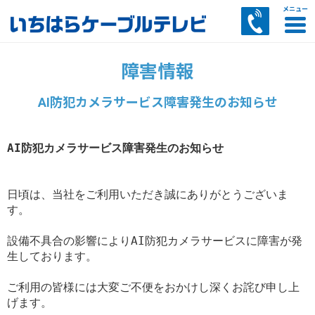
CATVサービス
インターネット
電話サービス
その他サービス
お客様サポート
障害情報
あいチャンスマートTVのご案内
あいチャンテレビひかりサービス案内
多チャンネルパックサービス
コミュニティチャンネル
セットトップボックス（STB）のご案内
料金のご案内
番組ナビ・電子番組表
あいチャンネットひかりご案内・料金
CATVインターネットご案内・料金
あいチャンワイヤレスご案内・料金
ケーブルプラス電話
ひかりdeトークS
ひかりdeトークF
AI防犯カメラサービス
マイページ
スマートWi-Fiサービス
リモートサポートサービス案内
訪問サポートサービス案内
セキュリティZサービス案内
トビラフォンサービス案内
あいチャンモバイル by LIBMOサービス案内
LIBMOサービス案内
SkyLink SPOTサービス案内
AI防犯カメラサービス障害発生のお知らせ
AI防犯カメラサービス障害発生のお知らせ
日頃は、当社をご利用いただき誠にありがとうございま
す。

設備不具合の影響によりAI防犯カメラサービスに障害が発
生しております。

ご利用の皆様には大変ご不便をおかけし深くお詫び申し上
げます。
