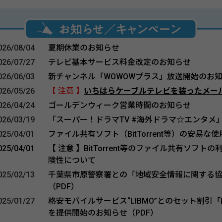
026/08/04
夏期休業のお知らせ
026/07/27
テレビ基本サービス料金改定のお知らせ
026/06/03
新チャンネル「WOWOWプラス」放送開始のお
026/05/26
【 注意 】
いちはらケーブルテレビを装ったメー
026/04/24
ゴールデンウィーク営業時間のお知らせ
026/03/19
「スーパー！ドラマTV #海外ドラマ☆エンタメ
025/04/01
ファイル共有ソフト（BitTorrent等）の安易
025/04/01
【 注意 】BitTorrent等のファイル共有ソフ
険性について
025/02/13
千葉県市原警察署との「地域安全情報に関する
（PDF）
025/01/27
格安モバイルサービス“LIBMO”とのセット割引「L
を提供開始のお知らせ（PDF）