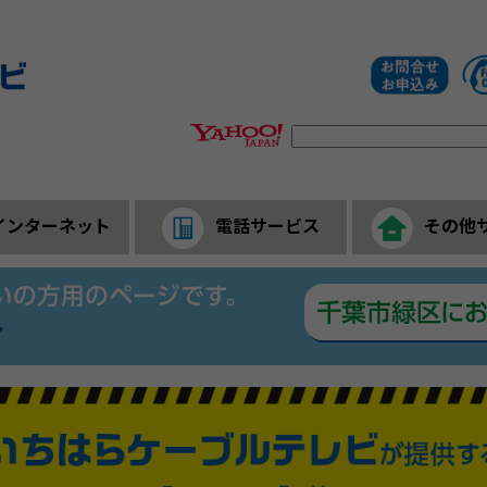
インターネット
電話サービス
その他
内
ンネットひかりご案内・料金
ンターネットご案内・料金
ンワイヤレスご案内・料金
ケーブルプラス電話
ひかりdeトークS
ひかりdeトークF
リモートサポー
セキュリティZ
あいチャンモバイル
SkyLink SPO
訪問サポートサ
トビラフォンサ
スマートWi-F
AI防犯カメラ
LIBMOサー
マイペー