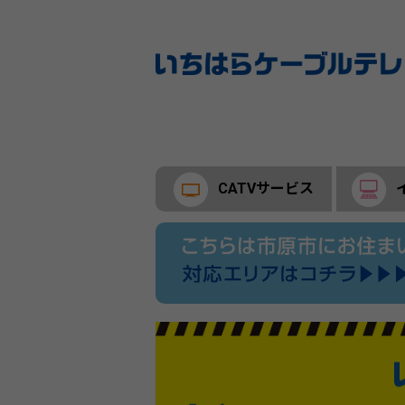
CATVサービス
あいチャンスマートTVのご案内
あいチャンテレビひかりサービス案内
多チャンネルパックサービス
セットトップボックス（STB）のご案
コミュニティチャンネル
番組ナビ・電子番組表
料金のご案内
あいチャ
CATVイ
あいチャ