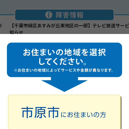
3
【千葉市緑区あすみが丘東地区の一部】テレビ放送サー
知らせ
1
AI防犯カメラサービス障害発生のお知らせ
3
インターネットサービス障害発生（復旧済）のお知らせ
2
【小勝山地区の一部】テレビ放送・CATVインターネッ
ス（同軸）障害発生（復旧済）のお知らせ
ュータウィルスに注意！（ネットバンキングのID・パスワード
安心ガイド
（インターネットを安全にご利用いただくためのご