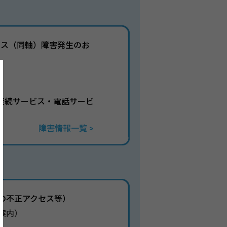
ビス（同軸）障害発生のお
ト接続サービス・電話サービ
障害情報一覧 >
の不正アクセス等）
案内）